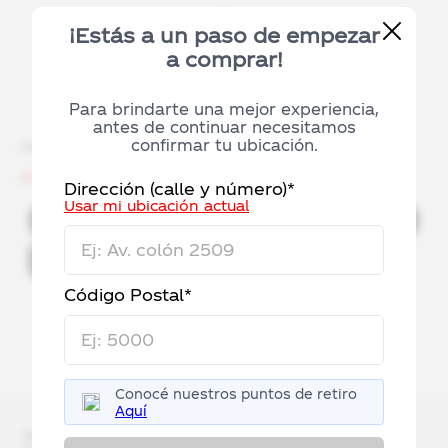
¡Estás a un paso de empezar
a comprar!
Para brindarte una mejor experiencia,
antes de continuar necesitamos
Benedictino sin gas 500ml
confirmar tu ubicación.
Benedictino sin gas 2,25L x6
x12
$
12
.
960
,
00
$
13
.
500
,
00
$
16
.
200
,
00
$
18
.
000
,
00
Dirección (calle y número)*
Usar mi ubicación actual
Código Postal*
Conocé nuestros puntos de retiro
Aquí
Recibe un descuento de $5.000* y entérate primero de
nuestras exclusivas promociones!