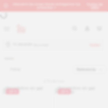
Descubre las zonas donde entregamos tus
Puntos de
productos →
retiro
Tu ubicación:
Sucursal
Inicio
Filtrar
Relevancia
2
Productos
-
20 %
-
25 %