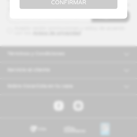
CONFIRMAR
*solo aplicable en la primer compra en el sitio. No es acumulable con otras
promociones. Válido en compras mínimas de $10.000 (sin %).
Regístrate
Acepto recibir promociones y estoy de acuerdo
con los
Avisos de privacidad
Términos y Condiciones
Servicio al cliente
Sobre Coca-Cola en tu casa