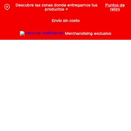
Descubre las zonas donde entregamos tus
Puntos de
productos →
retiro
Envío sin costo
Merchandising exclusivo