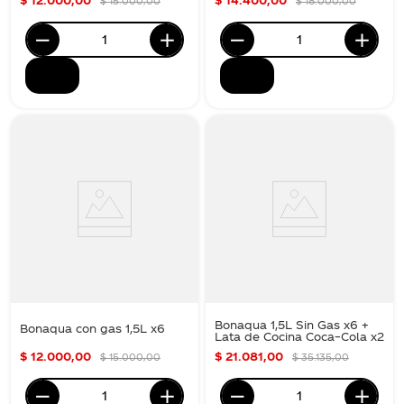
$
15
.
000
,
00
$
18
.
000
,
00
Bonaqua 1,5L Sin Gas x6 +
Bonaqua con gas 1,5L x6
Lata de Cocina Coca–Cola x2
$
12
.
000
,
00
$
21
.
081
,
00
$
15
.
000
,
00
$
35
.
135
,
00