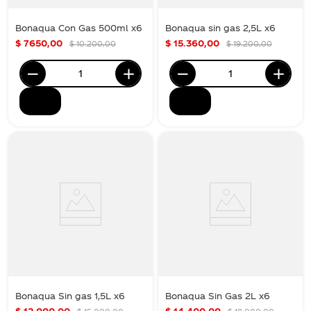
Bonaqua Con Gas 500ml x6
Bonaqua sin gas 2,5L x6
$
7650
,
00
$
15
.
360
,
00
$
10
.
200
,
00
$
19
.
200
,
00
Bonaqua Sin gas 1,5L x6
Bonaqua Sin Gas 2L x6
$
12
.
000
,
00
$
14
.
400
,
00