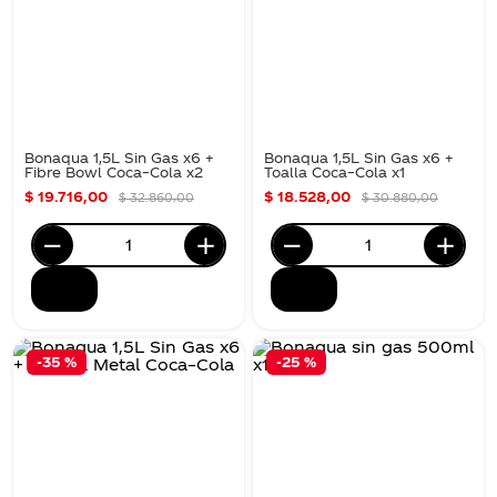
Bonaqua 1,5L Sin Gas x6 +
Bonaqua 1,5L Sin Gas x6 +
Fibre Bowl Coca–Cola x2
Toalla Coca–Cola x1
$
19
.
716
,
00
$
18
.
528
,
00
$
32
.
860
,
00
$
30
.
880
,
00
-
35 %
-
25 %