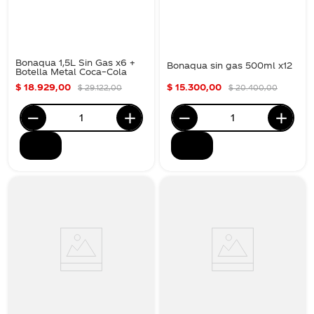
Bonaqua 1,5L Sin Gas x6 +
Bonaqua sin gas 500ml x12
Botella Metal Coca–Cola
$
18
.
929
,
00
$
15
.
300
,
00
$
29
.
122
,
00
$
20
.
400
,
00