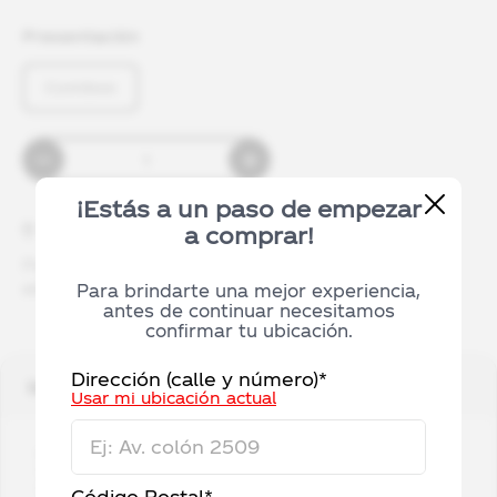
Presentación
Combos
¡Estás a un paso de empezar
Información de entrega
a comprar!
Podrás retirar tu pedido en la tienda sin costo
adicional, entre 2 y 10 días hábiles.
Para brindarte una mejor experiencia,
antes de continuar necesitamos
confirmar tu ubicación.
Dirección (calle y número)*
Información adicional
Usar mi ubicación actual
Coca Cola Original 500ml x12
• Empaque: Petaloide
• Con Azúcares
Código Postal*