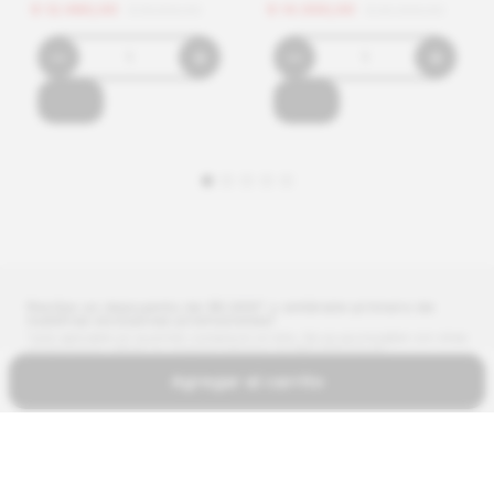
$
12
.
480
,
00
$
14
.
000
,
00
$
19
.
200
,
00
$
20
.
000
,
00
Recibe un descuento de $5.000* y entérate primero de
nuestras exclusivas promociones!
*solo aplicable en la primer compra en el sitio. No es acumulable con otras
promociones. Válido en compras mínimas de $10.000 (sin %).
Regístrate
Agregar al carrito
Acepto recibir promociones y estoy de acuerdo
con los
Avisos de privacidad