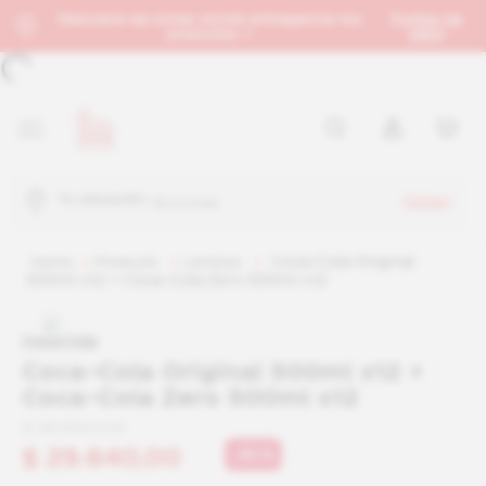
Descubre las zonas donde entregamos tus
Puntos de
productos →
retiro
Tu ubicación:
Sucursal
Coca–Cola Original
producto
combos
500ml x12 + Coca–Cola Zero 500ml x12
Coca Cola
Coca–Cola Original 500ml x12 +
Coca–Cola Zero 500ml x12
$
45
.
600
,
00
$
29
.
640
,
00
-
35 %