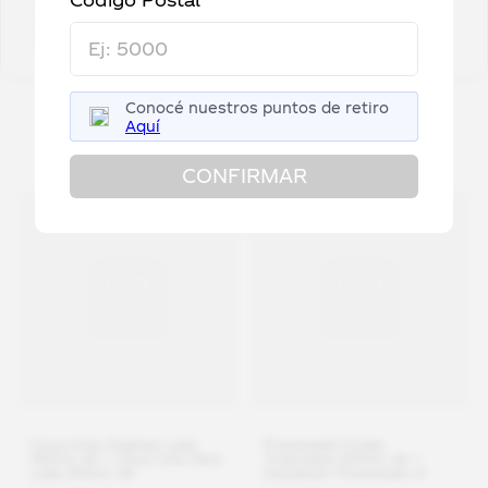
• Coca Cola Zero 500ml x12
• Empaque: Petaloide
• Zero Azúcares
Conocé nuestros puntos de retiro
Aquí
Productos relacionados
CONFIRMAR
Coca-Cola Original Lata
Powerade Frutas
354ml x6 + Coca-Cola Zero
Tropicales 500ml x6 +
Lata 354ml x6
Squeezer Powerade x1