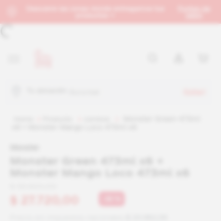
Descubre las zonas donde entregamos tus
Puntos de
productos →
retiro
Tu ubicación:
Sucursal
Monster Green 473ml
producto
combos
x6 + Monster Mango Loco 473ml x6
Monster
Monster Green 473ml x6 +
Monster Mango Loco 473ml x6
$
39
.
600
,
00
$
27
.
720
,
00
-
30 %
Precio sin impuestos nacionales:
$ 20.982,36