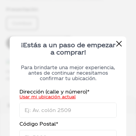
Presentación
Combos
¡Estás a un paso de empezar
a comprar!
Información de entrega
Para brindarte una mejor experiencia,
Podrás retirar tu pedido en la tienda sin costo
antes de continuar necesitamos
confirmar tu ubicación.
adicional, entre 2 y 10 días hábiles.
Dirección (calle y número)*
Usar mi ubicación actual
Información adicional
Monster Green 473ml x6 + Monster Mango Loco
Código Postal*
473ml x6 - Empaque: Lata - Con Azúcares